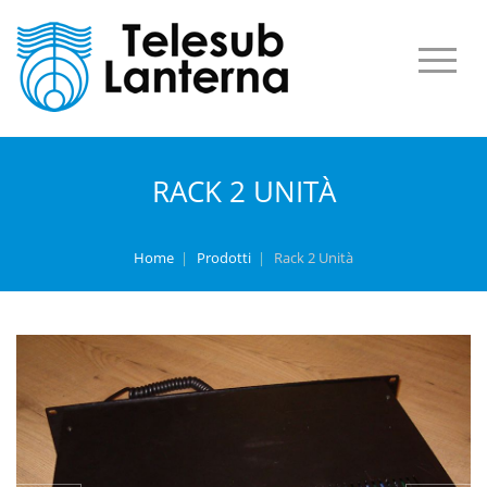
RACK 2 UNITÀ
Home
|
Prodotti
|
Rack 2 Unità