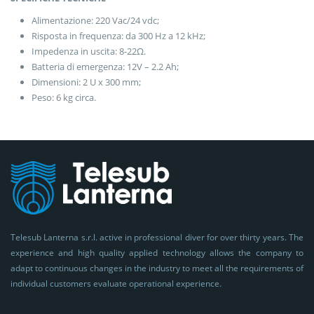
Alimentazione: 220 Vac/24 vdc;
Risposta in frequenza: da 300 Hz a 12 kHz;
Impedenza in uscita: 8-22Ω.
Batteria di emergenza: 12V – 2.2 Ah;
Dimensioni: 2 U x 300 mm;
Peso: 6 kg circa.
Telesub Lanterna s.r.l. active in professional diver for over thirty years. The
experience and high quality applied technology allows the company to
adapt to continuous changes in the industry to meet all the requirements of
individual customers evaluate operational experience.