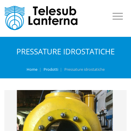
PRESSATURE IDROSTATICHE
Home
|
Prodotti
|
Pressature idrostatiche