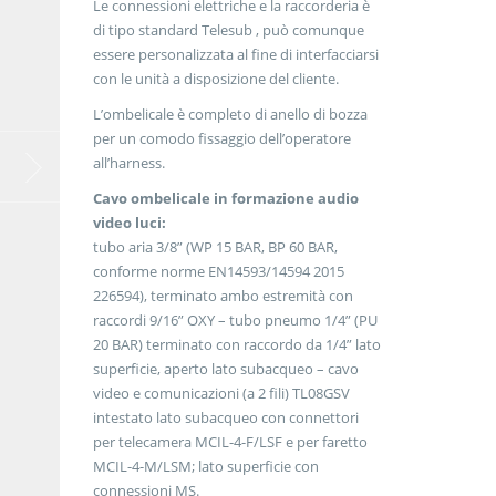
Le connessioni elettriche e la raccorderia è
di tipo standard Telesub , può comunque
essere personalizzata al fine di interfacciarsi
con le unità a disposizione del cliente.
L’ombelicale è completo di anello di bozza
per un comodo fissaggio dell’operatore
all’harness.
Cavo ombelicale in formazione audio
video luci:
tubo aria 3/8” (WP 15 BAR, BP 60 BAR,
conforme norme EN14593/14594 2015
226594), terminato ambo estremità con
raccordi 9/16” OXY – tubo pneumo 1/4” (PU
20 BAR) terminato con raccordo da 1/4” lato
superficie, aperto lato subacqueo – cavo
video e comunicazioni (a 2 fili) TL08GSV
intestato lato subacqueo con connettori
per telecamera MCIL-4-F/LSF e per faretto
MCIL-4-M/LSM; lato superficie con
connessioni MS.