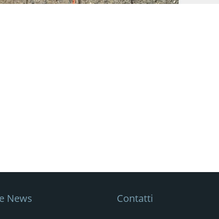
me News
Contatti