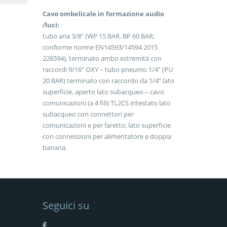
Cavo ombelicale in formazione audio
/luci:
tubo aria 3/8” (WP 15 BAR, BP 60 BAR,
conforme norme EN14593/14594 2015
226594), terminato ambo estremità con
raccordi 9/16” OXY – tubo pneumo 1/4” (PU
20 BAR) terminato con raccordo da 1/4” lato
superficie, aperto lato subacqueo – cavo
comunicazioni (a 4 fili) TL2CS intestato lato
subacqueo con connettori per
comunicazioni e per faretto; lato superficie
con connessioni per alimentatore e doppia
banana.
Seguici su