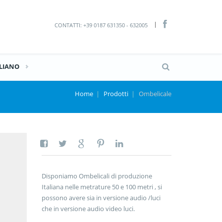
CONTATTI: +39 0187 631350 - 632005
ALIANO
Home
|
Prodotti
|
Ombelicale
Disponiamo Ombelicali di produzione
Italiana nelle metrature 50 e 100 metri , si
possono avere sia in versione audio /luci
che in versione audio video luci.