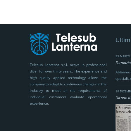
Ulti
23 MARZO 
Formazion
Telesub Lanterna s.r.l. active in professional
diver for over thirty years. The experience and
Abbiamo 
high quality applied technology allows the
specializ
company to adapt to continuous changes in the
industry to meet all the requirements of
18 DICEMB
individual customers evaluate operational
Dicono di
experience.