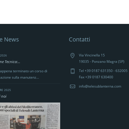
me News
Contatti
Via Vincinella 15
2026
e Tecnica:...
19035 - Ponzano Magra (SP)
Tel +39 0187 631350 - 632005
appena terminato un corso di
Fax +39 0187 630400
zazione sulla manutenz…
info@telesublanterna.com
RE 2025
 noi