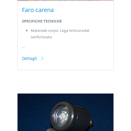
Faro carena
SPECIFICHE TECNICHE
Materiale corpo: Lega Anticorodal
sanforizzata
…
Dettagli