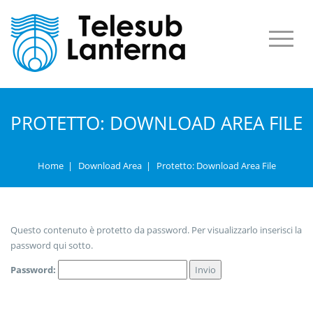
PROTETTO: DOWNLOAD AREA FILE
Home
|
Download Area
|
Protetto: Download Area File
Questo contenuto è protetto da password. Per visualizzarlo inserisci la
password qui sotto.
Password: